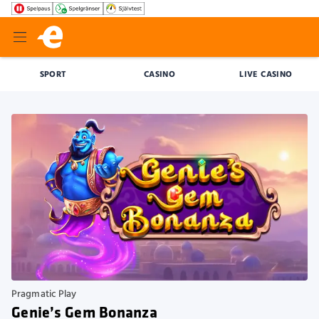
SPORT
CASINO
LIVE CASINO
Pragmatic Play
Genie’s Gem Bonanza