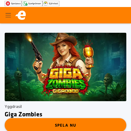
Yggdrasil
Giga Zombies
SPELA NU