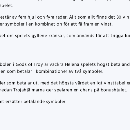
spelet.
står av fem hjul och fyra rader. Allt som allt finns det 30 vin
fler symboler i en kombination för att få fram en vinst.
et om spelets gyllene kransar, som används för att trigga fu
len i Gods of Troy är vackra Helena spelets högst betaland
n som betalar i kombinationer av två symboler.
ler som betalar ut, med det högsta värdet enligt vinsttabell
r medan Trojahjälmarna ger spelaren en chans på bonushjulet.
mt ersätter betalande symboler