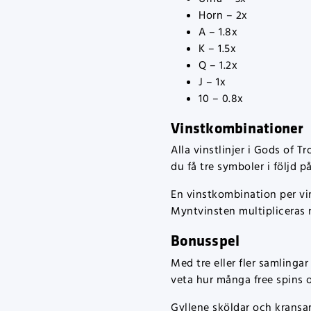
Horn – 2x
A – 1.8x
K – 1.5x
Q – 1.2x
J – 1x
10 – 0.8x
Vinstkombinationer
Alla vinstlinjer i Gods of T
du få tre symboler i följd p
En vinstkombination per vin
Myntvinsten multipliceras 
Bonusspel
Med tre eller fler samlingar
veta hur många free spins 
Gyllene sköldar och kransar