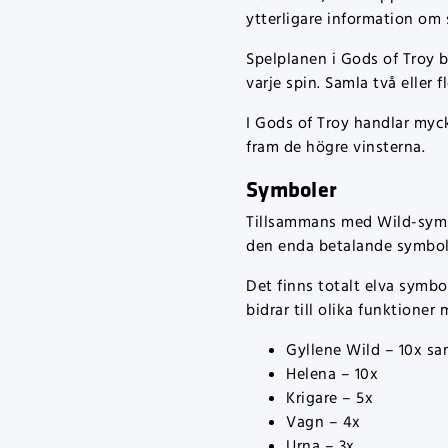
ytterligare information om 
Spelplanen i Gods of Troy be
varje spin. Samla två eller 
I Gods of Troy handlar myck
fram de högre vinsterna.
Symboler
Tillsammans med Wild-symbo
den enda betalande symbole
Det finns totalt elva symbo
bidrar till olika funktione
Gyllene Wild – 10x sa
Helena – 10x
Krigare – 5x
Vagn – 4x
Urna – 3x