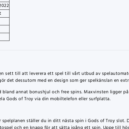
2022
t
n sett till att leverera ett spel till vårt utbud av spelautoma
gör det dessutom med en design som ger spelkänslan en extr
 bland annat bonushjul och free spins. Maxvinsten ligger på 
la Gods of Troy via din mobiltelefon eller surfplatta.
spelplanen ställer du in ditt nästa spin i Gods of Troy slot. 
tospel och en knapp för att sätta igång ett spin. Uppe till hö