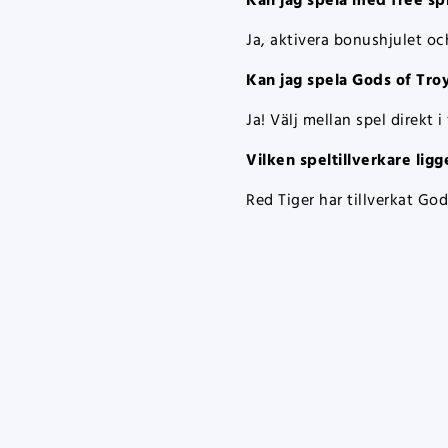
Kan jag spela med free spi
Ja, aktivera bonushjulet oc
Kan jag spela Gods of Tro
Ja! Välj mellan spel direkt 
Vilken speltillverkare li
Red Tiger har tillverkat Go