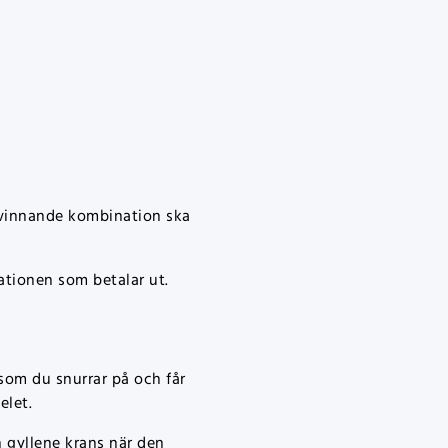
en vinnande kombination ska
ationen som betalar ut.
 som du snurrar på och får
elet.
n gyllene krans när den