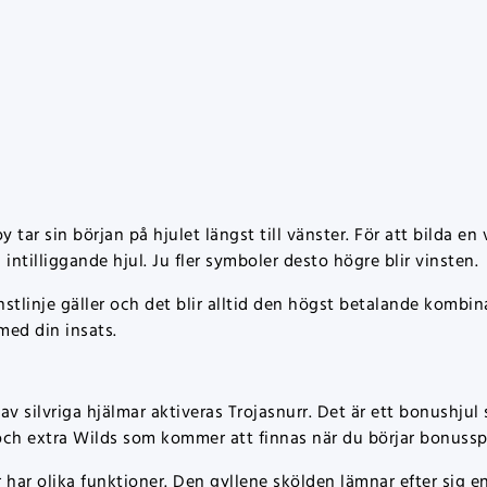
roy tar sin början på hjulet längst till vänster. För att bilda 
å intilliggande hjul. Ju fler symboler desto högre blir vinsten.
stlinje gäller och det blir alltid den högst betalande kombin
med din insats.
 av silvriga hjälmar aktiveras Trojasnurr. Det är ett bonushjul
och extra Wilds som kommer att finnas när du börjar bonussp
 har olika funktioner. Den gyllene skölden lämnar efter sig e