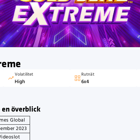
treme
Volatilitet
Rutnät
High
6x4
 en överblick
mes Global
ember 2023
Videoslot