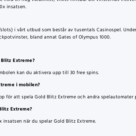
00x insatsen.
/slots) i vårt utbud som består av tusentals Casinospel. Unde
ckpotvinster, bland annat Gates of Olympus 1000.
d Blitz Extreme?
mbolen kan du aktivera upp till 30 free spins.
xtreme i mobilen?
pp för att spela Gold Blitz Extreme och andra spelautomater 
Blitz Extreme?
x insatsen när du spelar Gold Blitz Extreme.