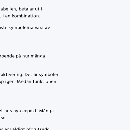
bellen, betalar ut i
t i en kombination.
 måste symbolerna vara av
Beroende på hur många
aktivering. Det är symboler
 upp igen. Medan funktionen
et hos nya expekt. Många
se.
ns är väldigt oförutsedd.