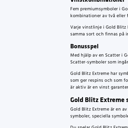
Fem premiumsymboler i Gold 
kombinationer av två eller
Varje vinstlinje i Gold Blit
samma sort och finnas på in
Bonusspel
Med hjälp av en Scatter i 
Scatter-symboler som ingår
Gold Blitz Extreme har symb
som ger respins och som for
är aktiv är en vinst garanter
Gold Blitz Extreme
Gold Blitz Extreme är en a
symboler, speciella symbole
Du spelar Gold Blitz Extrem