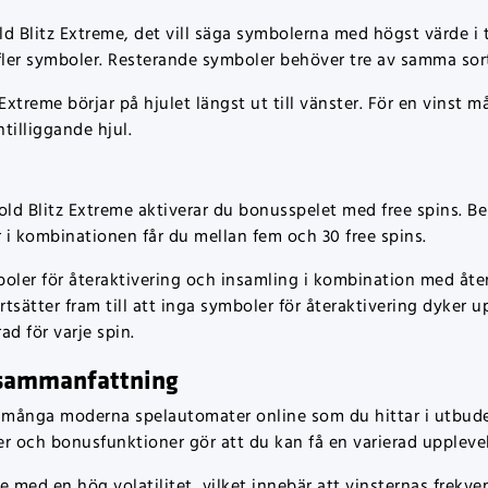
Blitz Extreme, det vill säga symbolerna med högst värde i ta
 fler symboler. Resterande symboler behöver tre av samma sor
z Extreme börjar på hjulet längst ut till vänster. För en vinst
tilliggande hjul.
Gold Blitz Extreme aktiverar du bonusspelet med free spins. 
 i kombinationen får du mellan fem och 30 free spins.
oler för återaktivering och insamling i kombination med åter
tsätter fram till att inga symboler för återaktivering dyker
ad för varje spin.
 sammanfattning
v många moderna spelautomater online som du hittar i utbud
r och bonusfunktioner gör att du kan få en varierad upplevel
e med en hög volatilitet, vilket innebär att vinsternas frekve