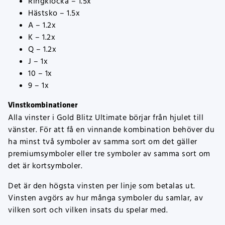
Ringklocka – 1.5x
Hästsko – 1.5x
A – 1.2x
K – 1.2x
Q – 1.2x
J – 1x
10 – 1x
9 – 1x
Vinstkombinationer
Alla vinster i Gold Blitz Ultimate börjar från hjulet till
vänster. För att få en vinnande kombination behöver du
ha minst två symboler av samma sort om det gäller
premiumsymboler eller tre symboler av samma sort om
det är kortsymboler.
Det är den högsta vinsten per linje som betalas ut.
Vinsten avgörs av hur många symboler du samlar, av
vilken sort och vilken insats du spelar med.