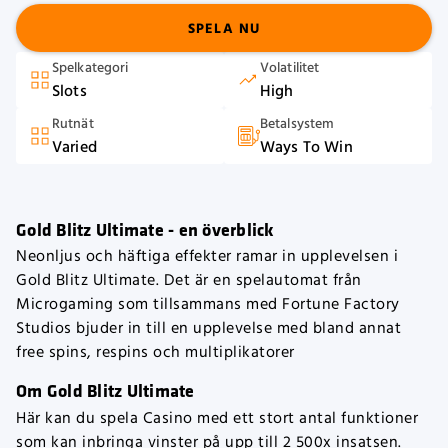
SPELA NU
Spelkategori
Volatilitet
Slots
High
Rutnät
Betalsystem
Varied
Ways To Win
Gold Blitz Ultimate - en överblick
Neonljus och häftiga effekter ramar in upplevelsen i
Gold Blitz Ultimate. Det är en spelautomat från
Microgaming som tillsammans med Fortune Factory
Studios bjuder in till en upplevelse med bland annat
free spins, respins och multiplikatorer
Om Gold Blitz Ultimate
Här kan du spela Casino med ett stort antal funktioner
som kan inbringa vinster på upp till 2 500x insatsen.