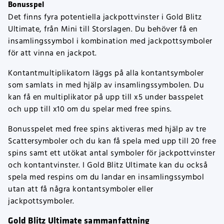
Bonusspel
Det finns fyra potentiella jackpottvinster i Gold Blitz
Ultimate, från Mini till Storslagen. Du behöver få en
insamlingssymbol i kombination med jackpottsymboler
för att vinna en jackpot.
Kontantmultiplikatorn läggs på alla kontantsymboler
som samlats in med hjälp av insamlingssymbolen. Du
kan få en multiplikator på upp till x5 under basspelet
och upp till x10 om du spelar med free spins.
Bonusspelet med free spins aktiveras med hjälp av tre
Scattersymboler och du kan få spela med upp till 20 free
spins samt ett utökat antal symboler för jackpottvinster
och kontantvinster. I Gold Blitz Ultimate kan du också
spela med respins om du landar en insamlingssymbol
utan att få några kontantsymboler eller
jackpottsymboler.
Gold Blitz Ultimate sammanfattning