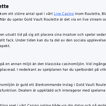
ette
om ett större antal spel i vårt
Live Casino
inom Roulette, Bl
När du spelar Gold Vault Roulette är det via en live stream 
r en utsatt tid på sig att placera sina insatser och spelar se
iellt fack. Under tiden kan du ta del av den sociala uppleve
xpekt.
på en annan miljö än den klassiska casinomiljön. Vid ingången
placerad. I nederkant av spelplanen har du spelbordet på vilk
sinomiljön är guld ett återkommande inslag i Gold Vault Roul
sfunktion. Dealern är uppklädd och interagerar med spelarna 
iga spel i vårt Casino online både via din dator och på mob