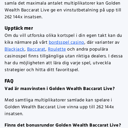
samla det maximala antalet multiplikatorer kan Golden
Wealth Baccarat Live ge en vinstutbetalning på upp till
262 144x insatsen.
Upptäck mer
Om du vill utforska olika kortspel i din egen takt kan du
kika närmare på vårt
bordsspel casino
, där varianter av
Blackjack
,
Baccarat
,
Roulette
och andra populära
casinospel finns tillgängliga utan riktiga dealers. I dessa
har du möjligheten att lära dig varje spel, utveckla
strategier och hitta ditt favoritspel.
FAQ
Vad är maxvinsten i Golden Wealth Baccarat Live?
Med samtliga multiplikatorer samlade kan spelare i
Golden Wealth Baccarat Live vinna upp till 262 144x
insatsen.
Finns det bonusrundor Golden Wealth Baccarat Live?