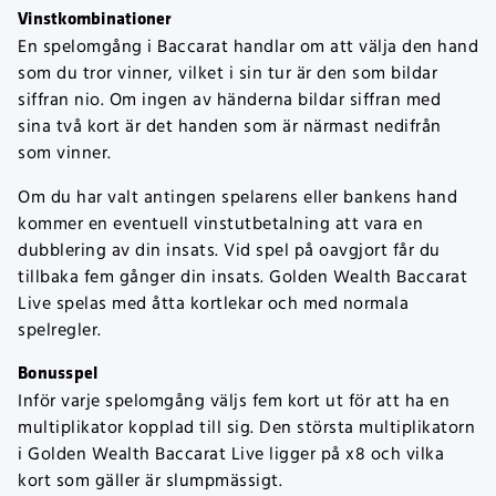
Vinstkombinationer
En spelomgång i Baccarat handlar om att välja den hand
som du tror vinner, vilket i sin tur är den som bildar
siffran nio. Om ingen av händerna bildar siffran med
sina två kort är det handen som är närmast nedifrån
som vinner.
Om du har valt antingen spelarens eller bankens hand
kommer en eventuell vinstutbetalning att vara en
dubblering av din insats. Vid spel på oavgjort får du
tillbaka fem gånger din insats. Golden Wealth Baccarat
Live spelas med åtta kortlekar och med normala
spelregler.
Bonusspel
Inför varje spelomgång väljs fem kort ut för att ha en
multiplikator kopplad till sig. Den största multiplikatorn
i Golden Wealth Baccarat Live ligger på x8 och vilka
kort som gäller är slumpmässigt.