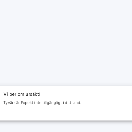
Vi ber om ursäkt!
Tyvärr är Expekt inte tillgängligt i ditt land.