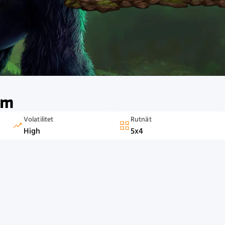
em
Volatilitet
Rutnät
High
5x4