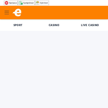
SPORT
CASINO
LIVE CASINO