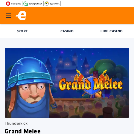
SPORT
CASINO
LIVE CASINO
Thunderkick
Grand Melee