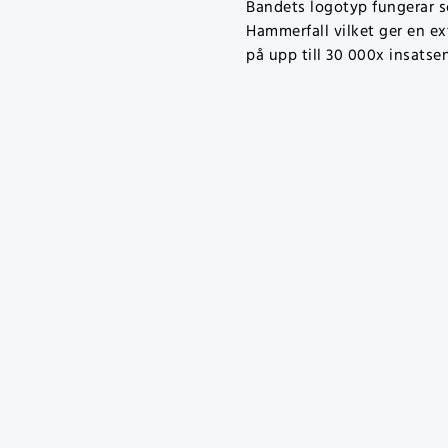
Bandets logotyp fungerar so
Hammerfall vilket ger en ex
på upp till 30 000x insatsen