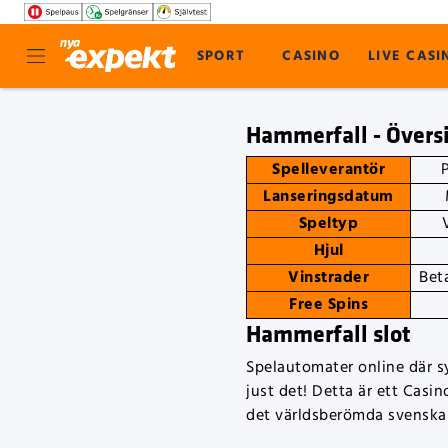
SPORT
CASINO
LIVE CASI
Hammerfall - Övers
Spelleverantör
Lanseringsdatum
Speltyp
Hjul
Vinstrader
Beta
Free Spins
Hammerfall slot
Spelautomater online där sy
just det! Detta är ett Cas
det världsberömda svensk