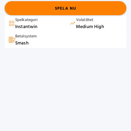
SPELA NU
Spelkategori
Volatilitet
Instantwin
Medium High
Betalsystem
Smash