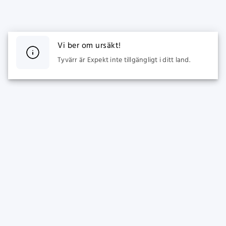
Vi ber om ursäkt!
Tyvärr är Expekt inte tillgängligt i ditt land.
SPORTS
CASINO
Live Betting
Populära spel
Fotboll Odds
Nya Spel
Ishockey Odds
Slots