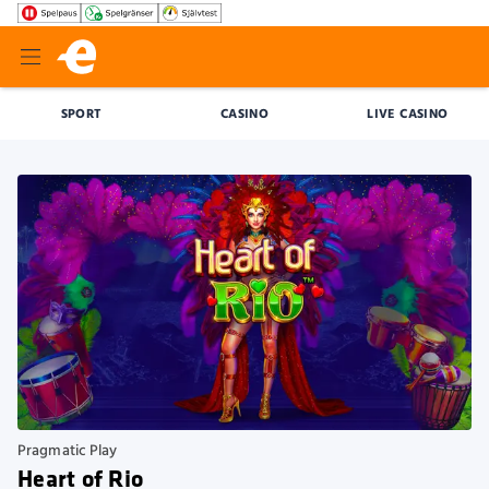
SPORT
CASINO
LIVE CASINO
Pragmatic Play
Heart of Rio