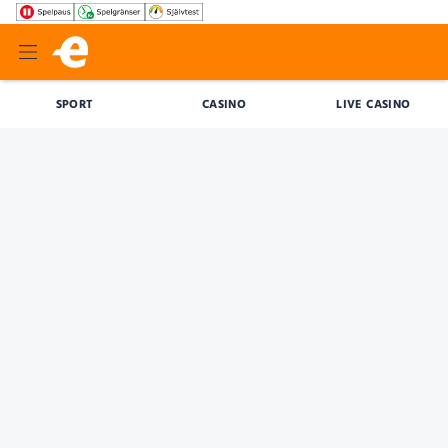
SPORT
CASINO
LIVE CASINO