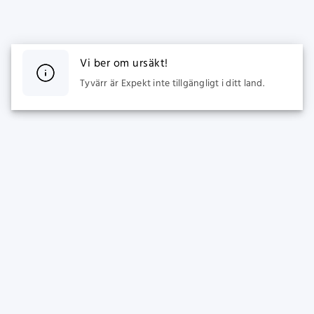
Vi ber om ursäkt!
Tyvärr är Expekt inte tillgängligt i ditt land.
SPORTS
CASINO
Live Betting
Populära spel
Fotboll Odds
Nya Spel
Ishockey Odds
Slots