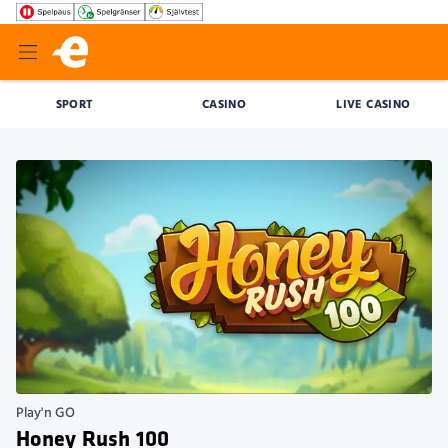
SPORT
CASINO
LIVE CASINO
Play'n GO
Honey Rush 100