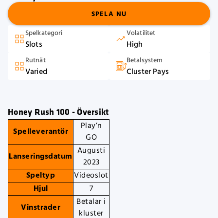
SPELA NU
Spelkategori
Volatilitet
Slots
High
Rutnät
Betalsystem
Varied
Cluster Pays
Honey Rush 100 - Översikt
Play’n
Spelleverantör
GO
Augusti
Lanseringsdatum
2023
Speltyp
Videoslot
Hjul
7
Betalar i
Vinstrader
kluster