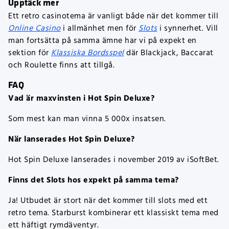
Upptäck mer
Ett retro casinotema är vanligt både när det kommer till
Online Casino
i allmänhet men för
Slots
i synnerhet. Vill
man fortsätta på samma ämne har vi på expekt en
sektion för
Klassiska Bordsspel
där Blackjack, Baccarat
och Roulette finns att tillgå.
FAQ
Vad är maxvinsten i Hot Spin Deluxe?
Som mest kan man vinna 5 000x insatsen.
När lanserades Hot Spin Deluxe?
Hot Spin Deluxe lanserades i november 2019 av iSoftBet.
Finns det Slots hos expekt på samma tema?
Ja! Utbudet är stort när det kommer till slots med ett
retro tema. Starburst kombinerar ett klassiskt tema med
ett häftigt rymdäventyr.