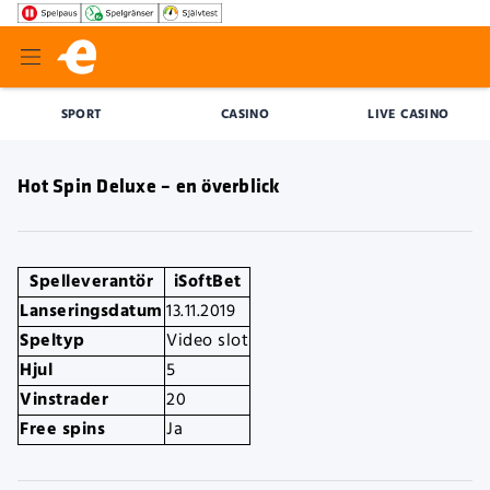
SPORT
CASINO
LIVE CASINO
Hot Spin Deluxe – en överblick
Spelleverantör
iSoftBet
Lanseringsdatum
13.11.2019
Speltyp
Video slot
Hjul
5
Vinstrader
20
Free spins
Ja