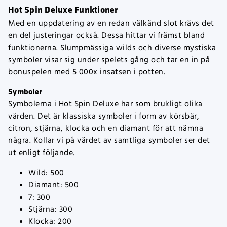
Hot Spin Deluxe Funktioner
Med en uppdatering av en redan välkänd slot krävs det
en del justeringar också. Dessa hittar vi främst bland
funktionerna. Slumpmässiga wilds och diverse mystiska
symboler visar sig under spelets gång och tar en in på
bonuspelen med 5 000x insatsen i potten.
Symboler
Symbolerna i Hot Spin Deluxe har som brukligt olika
värden. Det är klassiska symboler i form av körsbär,
citron, stjärna, klocka och en diamant för att nämna
några. Kollar vi på värdet av samtliga symboler ser det
ut enligt följande.
Wild: 500
Diamant: 500
7: 300
Stjärna: 300
Klocka: 200