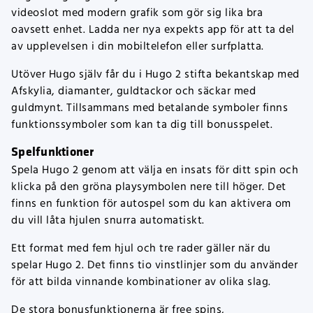
videoslot med modern grafik som gör sig lika bra
oavsett enhet. Ladda ner nya expekts app för att ta del
av upplevelsen i din mobiltelefon eller surfplatta.
Utöver Hugo själv får du i Hugo 2 stifta bekantskap med
Afskylia, diamanter, guldtackor och säckar med
guldmynt. Tillsammans med betalande symboler finns
funktionssymboler som kan ta dig till bonusspelet.
Spelfunktioner
Spela Hugo 2 genom att välja en insats för ditt spin och
klicka på den gröna playsymbolen nere till höger. Det
finns en funktion för autospel som du kan aktivera om
du vill låta hjulen snurra automatiskt.
Ett format med fem hjul och tre rader gäller när du
spelar Hugo 2. Det finns tio vinstlinjer som du använder
för att bilda vinnande kombinationer av olika slag.
De stora bonusfunktionerna är free spins,