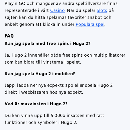
Play’n GO och mängder av andra speltillverkare finns
representerade i vårt
Casino
. När du spelar
Slots
på
sajten kan du hitta spelarnas favoriter snabbt och
enkelt genom att klicka in under
Populära spel
.
FAQ
Kan jag spela med free spins i Hugo 2?
Ja, Hugo 2 innehåller både free spins och multiplikatorer
som kan bidra till vinsterna i spelet.
Kan jag spela Hugo 2 i mobilen?
Japp, ladda ner nya expekts app eller spela Hugo 2
direkt i webbläsaren hos nya expekt.
Vad är maxvinsten i Hugo 2?
Du kan vinna upp till 5 000x insatsen med rätt
funktioner och symboler i Hugo 2.