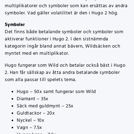
multiplikatorer och symboler som kan ersättas av andra
symboler. Vad gäller volatilitet är den i Hugo 2 hög.
Symboler
Det finns både betalande symboler och symboler som
aktiverar funktioner i Hugo 2. I den sistnämnda
kategorin ingår bland annat bävern, Wildsäcken och
myntet med en multiplikator.
Hugo fungerar som Wild och betalar också bäst i Hugo
2. Han får sällskap av åtta andra betalande symboler
som alla passar till spelets tema.
Hugo – 50x samt fungerar som Wild
Diamant – 35x
Säck med guldmynt – 25x
Guldtackor – 20x
Nyckel – 10x
Vagn – 7.5x