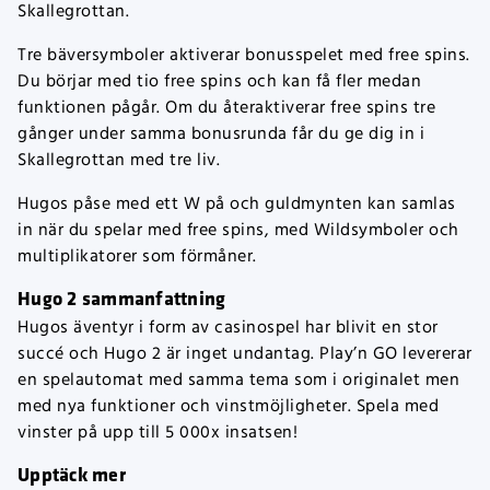
Skallegrottan.
Tre bäversymboler aktiverar bonusspelet med free spins.
Du börjar med tio free spins och kan få fler medan
funktionen pågår. Om du återaktiverar free spins tre
gånger under samma bonusrunda får du ge dig in i
Skallegrottan med tre liv.
Hugos påse med ett W på och guldmynten kan samlas
in när du spelar med free spins, med Wildsymboler och
multiplikatorer som förmåner.
Hugo 2 sammanfattning
Hugos äventyr i form av casinospel har blivit en stor
succé och Hugo 2 är inget undantag. Play’n GO levererar
en spelautomat med samma tema som i originalet men
med nya funktioner och vinstmöjligheter. Spela med
vinster på upp till 5 000x insatsen!
Upptäck mer