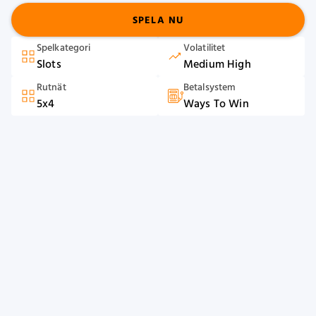
SPELA NU
Spelkategori
Volatilitet
Slots
Medium High
Rutnät
Betalsystem
5x4
Ways To Win