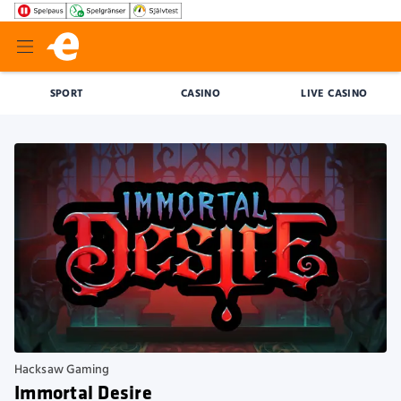
SPORT
CASINO
LIVE CASINO
Hacksaw Gaming
Immortal Desire