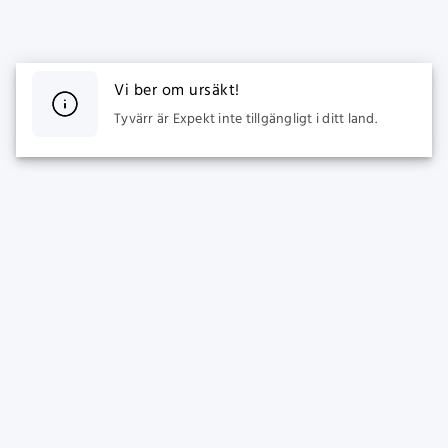
Vi ber om ursäkt!
Tyvärr är Expekt inte tillgängligt i ditt land.
SPORTS
CASINO
Live Betting
Populära spel
Fotboll Odds
Nya Spel
Ishockey Odds
Slots