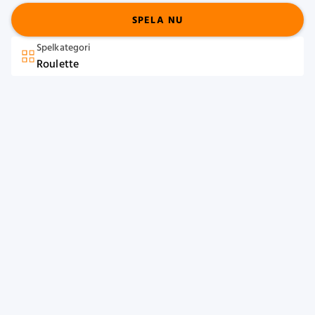
SPELA NU
Spelkategori
Roulette