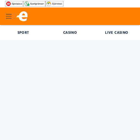
SPORT
CASINO
LIVE CASINO