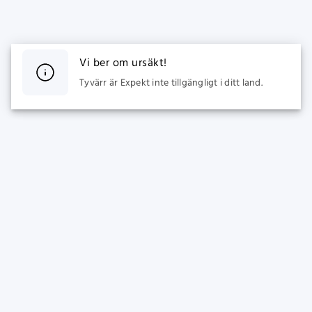
Vi ber om ursäkt!
Tyvärr är Expekt inte tillgängligt i ditt land.
SPORTS
CASINO
Live Betting
Populära spel
Fotboll Odds
Nya Spel
Ishockey Odds
Slots