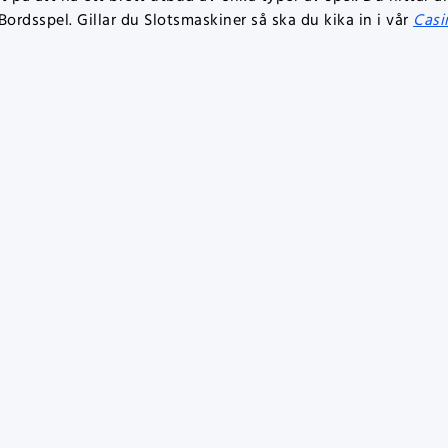
Bordsspel. Gillar du Slotsmaskiner så ska du kika in i vår
Casi