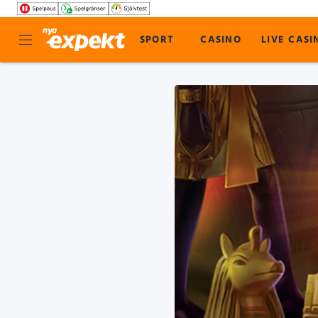
SPORT
CASINO
LIVE CASI