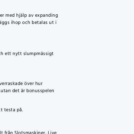
er med hjälp av expanding
ggs ihop och betalas ut i
ch ett nytt slumpmässigt
verraskade över hur
et utan det är bonusspelen
t testa på.
lt från Slotsmaskiner, Live