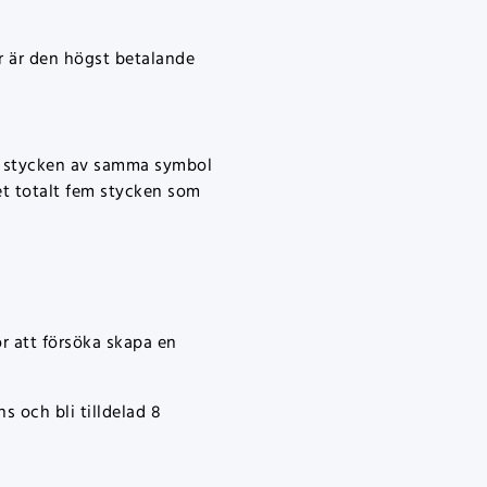
r är den högst betalande
re stycken av samma symbol
det totalt fem stycken som
r att försöka skapa en
s och bli tilldelad 8