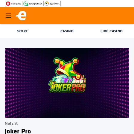
SPORT
CASINO
LIVE CASINO
NetEnt
Joker Pro