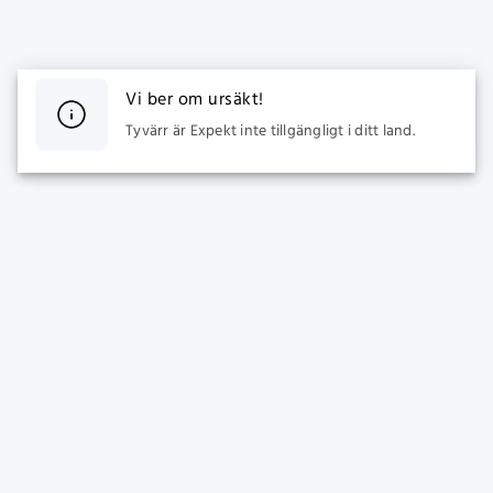
Vi ber om ursäkt!
Tyvärr är Expekt inte tillgängligt i ditt land.
SPORTS
CASINO
Live Betting
Populära spel
Fotboll Odds
Nya Spel
Ishockey Odds
Slots