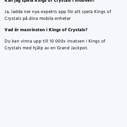
Kan jag spela Kings of Crystals i mobilen?
Ja, ladda ner nya expekts app för att spela Kings of
Crystals på dina mobila enheter
Vad är maxvinsten i Kings of Crystals?
Du kan vinna upp till 10 000x insatsen i Kings of
Crystals med hjälp av en Grand Jackpot.