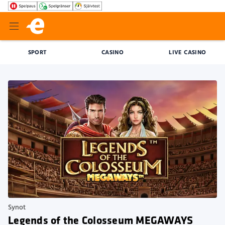
SPORT
CASINO
LIVE CASINO
Synot
Legends of the Colosseum MEGAWAYS