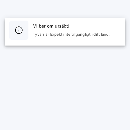
Vi ber om ursäkt!
Tyvärr är Expekt inte tillgängligt i ditt land.
SPORTS
CASINO
Live Betting
Populära spel
Fotboll Odds
Nya Spel
Ishockey Odds
Slots