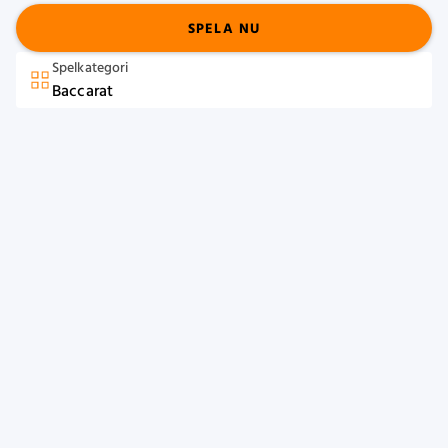
SPELA NU
Spelkategori
Baccarat