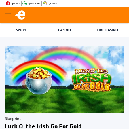
SPORT
CASINO
LIVE CASINO
Blueprint
Luck O' the Irish Go For Gold