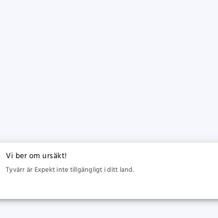
Vi ber om ursäkt!
Tyvärr är Expekt inte tillgängligt i ditt land.