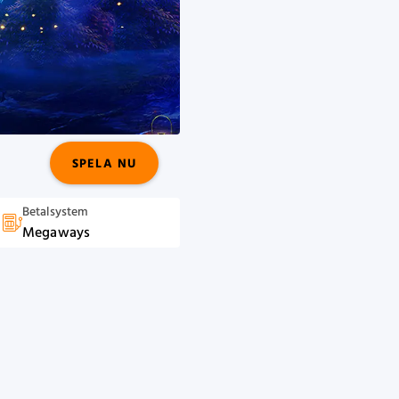
SPELA NU
Betalsystem
Megaways