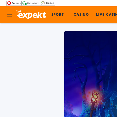
SPORT
CASINO
LIVE CASI