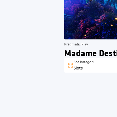
Pragmatic Play
Madame Des
Spelkategori
Slots