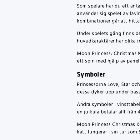
Som spelare har du ett anta
använder sig spelet av lavin
kombinationer går att hitta
Under spelets gång finns de
huvudkaraktärer har olika in
Moon Princess: Christmas Ki
ett spin med hjälp av panel
Symboler
Prinsessorna Love, Star oc
dessa dyker upp under bassp
Andra symboler i vinsttabell
en julkula betalar allt frå
Moon Princess Christmas Ki
katt fungerar i sin tur som