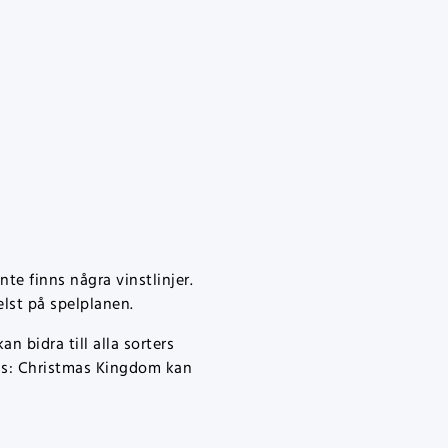
te finns några vinstlinjer.
elst på spelplanen.
 bidra till alla sorters
ss: Christmas Kingdom kan