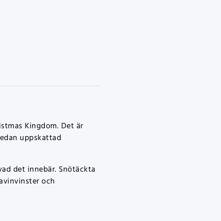
ristmas Kingdom. Det är
 redan uppskattad
vad det innebär. Snötäckta
lavinvinster och