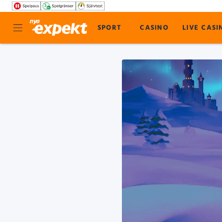
SPORT
CASINO
LIVE CASI