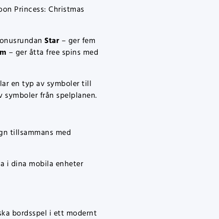
oon Princess: Christmas
Star
r bonusrundan
– ger fem
rm
– ger åtta free spins med
r en typ av symboler till
av symboler från spelplanen.
ign tillsammans med
 i dina mobila enheter
ska bordsspel i ett modernt