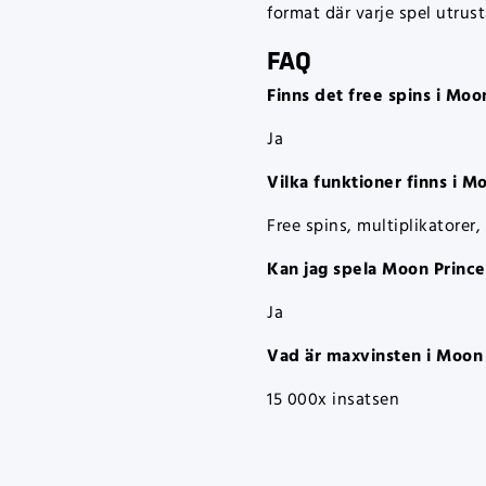
format där varje spel utrust
FAQ
Finns det free spins i Mo
Ja
Vilka funktioner finns i 
Free spins, multiplikatorer,
Kan jag spela Moon Prince
Ja
Vad är maxvinsten i Moon
15 000x insatsen