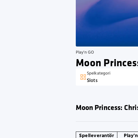
Play'n GO
Moon Princes
Spelkategori
Slots
Moon Princess: Chri
Spelleverantör
Play'