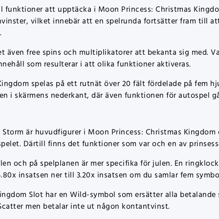
l funktioner att upptäcka i Moon Princess: Christmas Kingdom
vinster, vilket innebär att en spelrunda fortsätter fram till 
.
t även free spins och multiplikatorer att bekanta sig med. Va
nehåll som resulterar i att olika funktioner aktiveras.
ngdom spelas på ett rutnät över 20 fält fördelade på fem hju
en i skärmens nederkant, där även funktionen för autospel går
h Storm är huvudfigurer i Moon Princess: Christmas Kingdom 
elet. Därtill finns det funktioner som var och en av prinsess
en och på spelplanen är mer specifika för julen. En ringklocka
n 4.80x insatsen ner till 3.20x insatsen om du samlar fem symb
ngdom Slot har en Wild-symbol som ersätter alla betalande 
 Scatter men betalar inte ut någon kontantvinst.