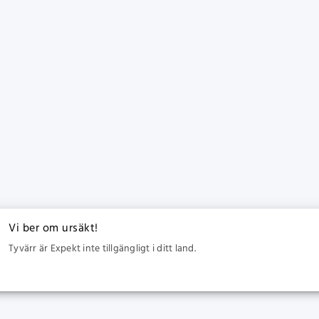
Vi ber om ursäkt!
Tyvärr är Expekt inte tillgängligt i ditt land.