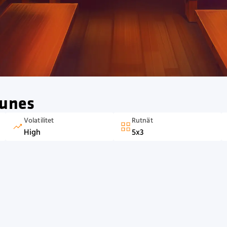
tunes
Volatilitet
Rutnät
High
5x3