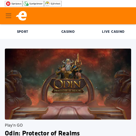
SPORT
CASINO
LIVE CASINO
Play'n GO
Odin: Protector of Realms