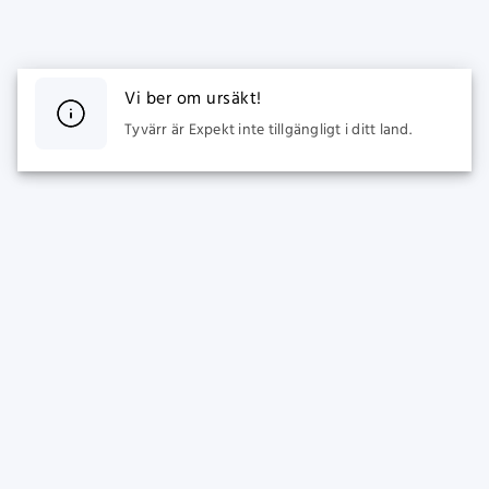
Vi ber om ursäkt!
Tyvärr är Expekt inte tillgängligt i ditt land.
SPORTS
CASINO
Live Betting
Populära spel
Fotboll Odds
Nya Spel
Ishockey Odds
Slots