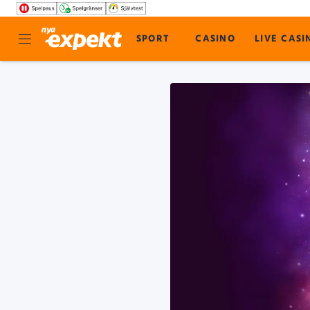
SPORT
CASINO
LIVE CASI