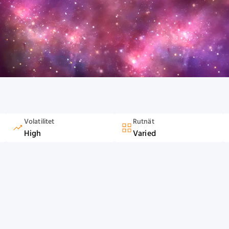
Volatilitet
Rutnät
High
Varied