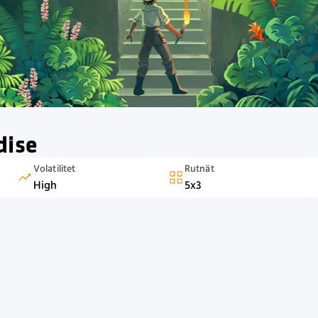
dise
Volatilitet
Rutnät
High
5x3