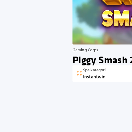
Gaming Corps
Piggy Smash 
Spelkategori
Instantwin