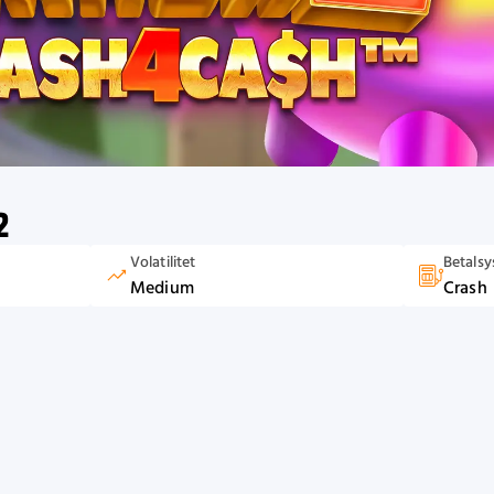
2
Volatilitet
Betals
Medium
Crash