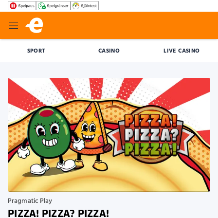
SPORT
CASINO
LIVE CASINO
Pragmatic Play
PIZZA! PIZZA? PIZZA!