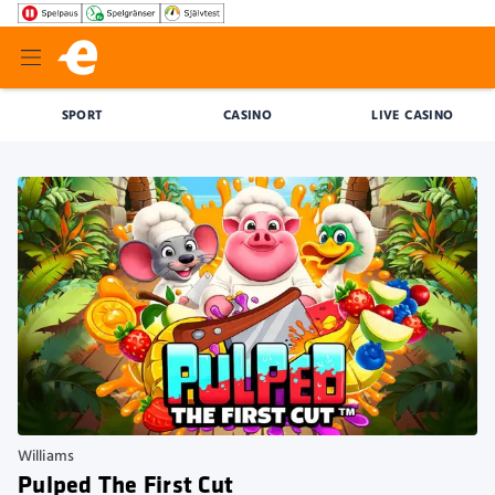
SPORT
CASINO
LIVE CASINO
Williams
Pulped The First Cut