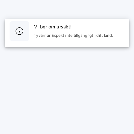
Vi ber om ursäkt!
Tyvärr är Expekt inte tillgängligt i ditt land.
SPORTS
CASINO
Live Betting
Populära spel
Fotboll Odds
Nya Spel
Ishockey Odds
Slots