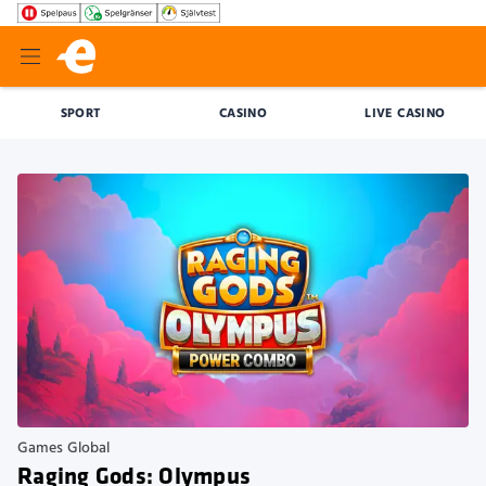
SPORT
CASINO
LIVE CASINO
Games Global
Raging Gods: Olympus