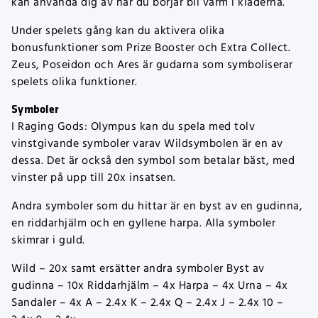
kan använda dig av när du börjar bli varm i kläderna.
Under spelets gång kan du aktivera olika
bonusfunktioner som Prize Booster och Extra Collect.
Zeus, Poseidon och Ares är gudarna som symboliserar
spelets olika funktioner.
Symboler
I Raging Gods: Olympus kan du spela med tolv
vinstgivande symboler varav Wildsymbolen är en av
dessa. Det är också den symbol som betalar bäst, med
vinster på upp till 20x insatsen.
Andra symboler som du hittar är en byst av en gudinna,
en riddarhjälm och en gyllene harpa. Alla symboler
skimrar i guld.
Wild – 20x samt ersätter andra symboler Byst av
gudinna – 10x Riddarhjälm – 4x Harpa – 4x Urna – 4x
Sandaler – 4x A – 2.4x K – 2.4x Q – 2.4x J – 2.4x 10 –