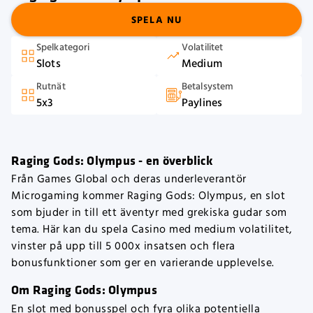
SPELA NU
Spelkategori
Volatilitet
Slots
Medium
Rutnät
Betalsystem
5x3
Paylines
Raging Gods: Olympus - en överblick
Från Games Global och deras underleverantör
Microgaming kommer Raging Gods: Olympus, en slot
som bjuder in till ett äventyr med grekiska gudar som
tema. Här kan du spela Casino med medium volatilitet,
vinster på upp till 5 000x insatsen och flera
bonusfunktioner som ger en varierande upplevelse.
Om Raging Gods: Olympus
En slot med bonusspel och fyra olika potentiella