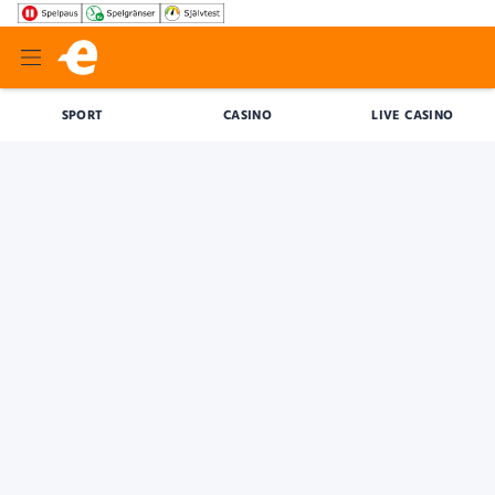
SPORT
CASINO
LIVE CASINO