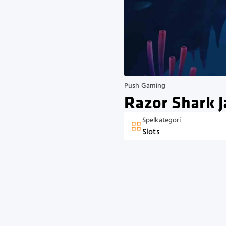
Push Gaming
Razor Shark J
Spelkategori
Slots