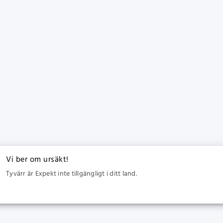
Vi ber om ursäkt!
Tyvärr är Expekt inte tillgängligt i ditt land.