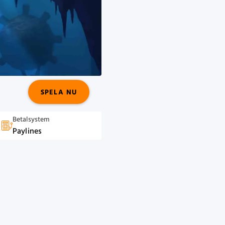
SPELA NU
Betalsystem
Paylines