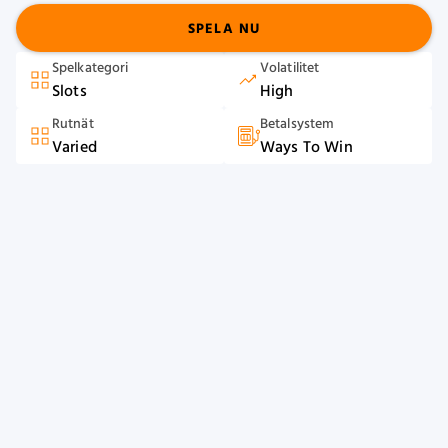
SPELA NU
Spelkategori
Volatilitet
Slots
High
Rutnät
Betalsystem
Varied
Ways To Win