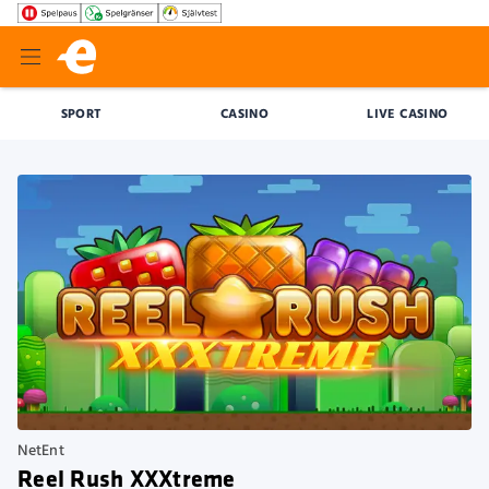
SPORT
CASINO
LIVE CASINO
NetEnt
Reel Rush XXXtreme