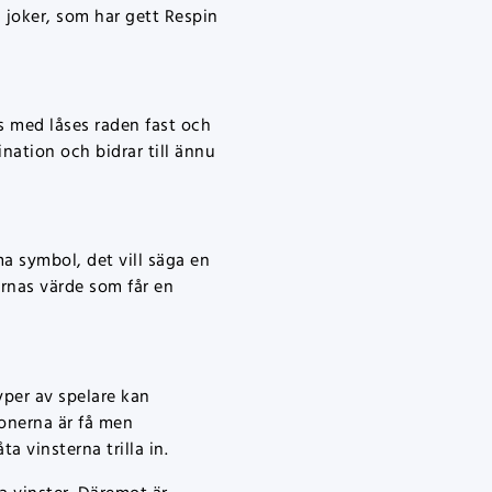
 joker, som har gett Respin
s med låses raden fast och
bination och bidrar till ännu
ma symbol, det vill säga en
ernas värde som får en
yper av spelare kan
ionerna är få men
a vinsterna trilla in.