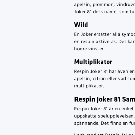
apelsin, plommon, vindruvor
Joker 81 dess namn, som fu
Wild
En Joker ersätter alla symb
en respin aktiveras. Det kan 
högre vinster.
Multiplikator
Respin Joker 81 har även en
apelsin, citron eller vad s
multiplikator.
Respin Joker 81 Sa
Respin Joker 81 är en enkel
uppskatta spelupplevelsen.
spännande. Det finns en funk