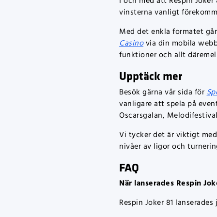
I och med att Respin Joker 
vinsterna vanligt förekomma
Med det enkla formatet går 
Casino
via din mobila webbl
funktioner och allt däremel
Upptäck mer
Besök gärna vår sida för
Sp
vanligare att spela på even
Oscarsgalan, Melodifestival
Vi tycker det är viktigt med
nivåer av ligor och turneri
FAQ
När lanserades Respin Jok
Respin Joker 81 lanserades 