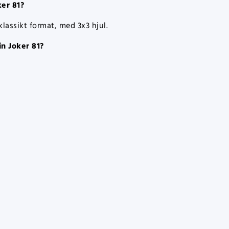
ker 81?
klassikt format, med 3x3 hjul.
in Joker 81?