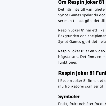
Om Respin Joker 81
Det hör inte till vanligheter
Synot Games spelar du dock 
ser man till att göra det ti
Respin Joker 81 har ett lik
Bakgrunden och spelplanen 
Synot Games gjort det hela t
Respin Joker 81 är en video 
högsta sort. Det finns en 
funktioner.
Respin Joker 81 Fun
I Respin Joker 81 finns det 
multiplikatorer som ser till
Symboler
Frukt, frukt och åter frukt.