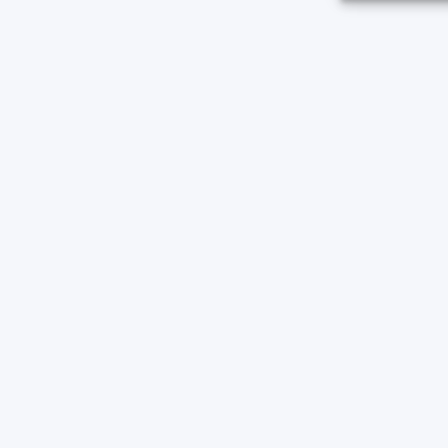
SPORTS
Live Betting
Fotboll Odds
Ishockey Odds
Tennis Odds
E-sport
Speltips
Blog
Sport välkomstbonus