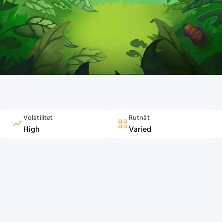
Volatilitet
Rutnät
High
Varied