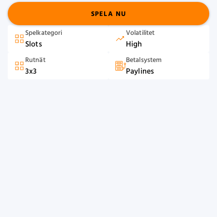
SPELA NU
Spelkategori
Volatilitet
Slots
High
Rutnät
Betalsystem
3x3
Paylines