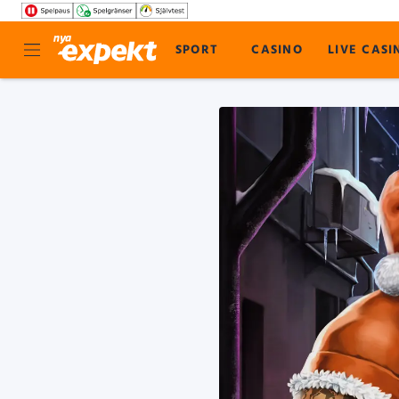
SPORT
CASINO
LIVE CASI