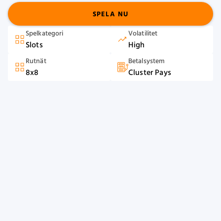
SPELA NU
Spelkategori
Volatilitet
Slots
High
Rutnät
Betalsystem
8x8
Cluster Pays