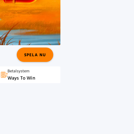
SPELA NU
Betalsystem
Ways To Win