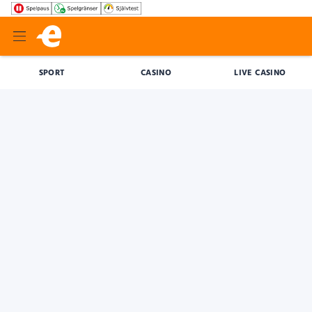
SPORT
CASINO
LIVE CASINO