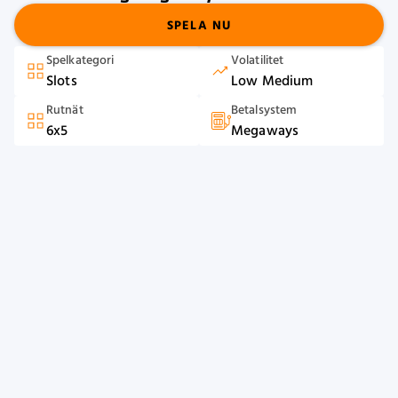
SPELA NU
Spelkategori
Volatilitet
Slots
Low Medium
Rutnät
Betalsystem
6x5
Megaways