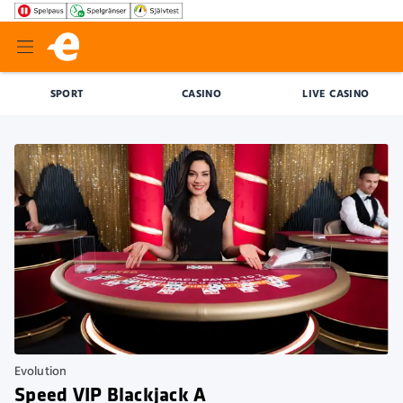
SPORT
CASINO
LIVE CASINO
Evolution
Speed VIP Blackjack A